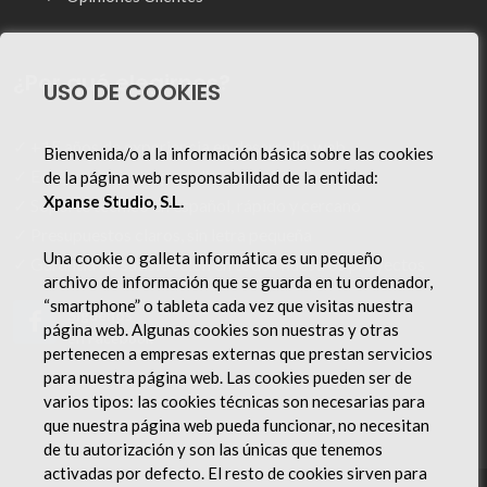
¿Por qué elegirnos?
USO DE COOKIES
✓ +15 años de experiencia en desarrollo web
Bienvenida/o a la información básica sobre las cookies
✓ Equipo técnico especializado en España
de la página web responsabilidad de la entidad:
Xpanse Studio, S.L.
✓ Soporte técnico en español, rápido y cercano
✓ Presupuestos claros, sin letra pequeña
Una cookie o galleta informática es un pequeño
✓ Garantía de satisfacción en todos nuestros proyectos
archivo de información que se guarda en tu ordenador,
“smartphone” o tableta cada vez que visitas nuestra
Siguenos
página web. Algunas cookies son nuestras y otras
en Facebook
pertenecen a empresas externas que prestan servicios
para nuestra página web. Las cookies pueden ser de
varios tipos: las cookies técnicas son necesarias para
que nuestra página web pueda funcionar, no necesitan
de tu autorización y son las únicas que tenemos
activadas por defecto. El resto de cookies sirven para