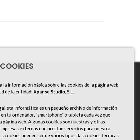
 COOKIES
a la información básica sobre las cookies de la página web
Por qué elegirnos?
ad de la entidad:
Xpanse Studio, S.L.
galleta informática es un pequeño archivo de información
15 años de experiencia en desarrollo web
 en tu ordenador, “smartphone” o tableta cada vez que
quipo técnico especializado en España
ra página web. Algunas cookies son nuestras y otras
empresas externas que prestan servicios para nuestra
oporte técnico en español, rápido y cercano
s cookies pueden ser de varios tipos: las cookies técnicas
resupuestos claros, sin letra pequeña