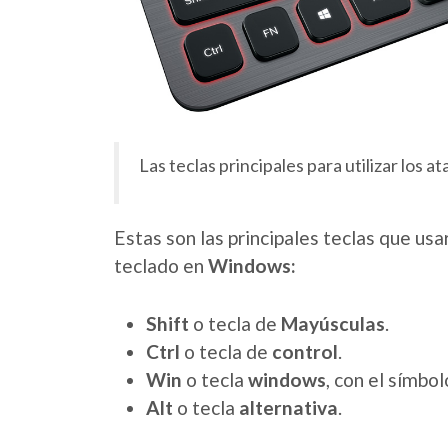
Las teclas principales para utilizar los a
Estas son las principales teclas que us
teclado en
Windows:
Shift
o tecla de
Mayúsculas
.
Ctrl
o tecla de
control
.
Win
o tecla
windows
, con el símbo
Alt
o tecla
alternativa
.