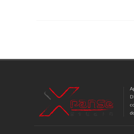
Ap
D
c
d