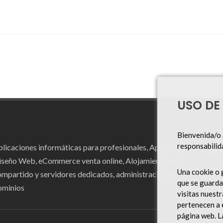
USO DE
Bienvenida/o 
¿
responsabilid
licaciones informáticas para profesionales, App Móvil,
iseño Web, eCommerce venta online, Alojamiento web
Una cookie o 
ompartido y servidores dedicados, administración de
✓ +
que se guarda
ominios
✓ E
visitas nuest
pertenecen a 
✓ S
página web. La
✓ P